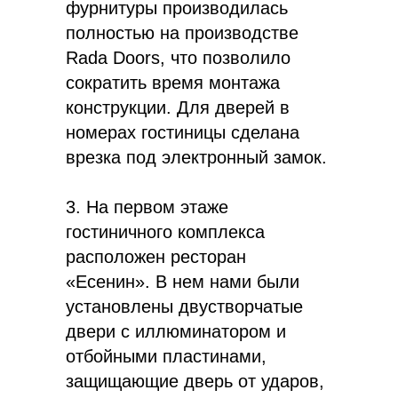
фурнитуры производилась
полностью на производстве
Rada Doors, что позволило
сократить время монтажа
конструкции. Для дверей в
номерах гостиницы сделана
врезка под электронный замок.
3. На первом этаже
Контакты
гостиничного комплекса
Максим Дёмин
расположен ресторан
«Есенин». В нем нами были
Директор по развитию Rada Doors
установлены двустворчатые
+7 (937) 272-58-68
двери с иллюминатором и
m.demin@radadoors.ru
отбойными пластинами,
защищающие дверь от ударов,
Сергей Дёмкин