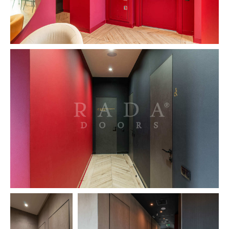
razvitie8@radadoors.ru
Александр Дуюнов
Руководитель отдела продаж ANDREA
+7 (927) 817-14-64
regional4@andrea-mebel.ru
Rada Doors
Политика конфиденциальности
© 2026 Все права защищены