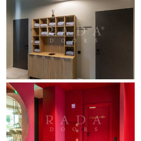
Контакты
Максим Дёмин
Директор по развитию Rada Doors
+7 (937) 272-58-68
m.demin@radadoors.ru
Сергей Дёмкин
Руководитель отдела по работе
с корпоративными клиентами Rada Doors
+7 (902) 213-32-22